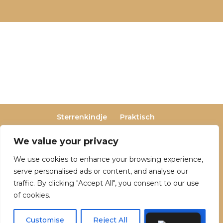
Sterrenkindje
Praktisch
Privacy- en cookieverklaring
Terugbetaal- en retourneringsbeleid
We value your privacy
Veelgestelde vragen
We use cookies to enhance your browsing experience,
Over Dutch Dreamers
serve personalised ads or content, and analyse our
traffic. By clicking "Accept All", you consent to our use
of cookies.
© 2025 Dutch Dreamers. Alle rechten
voorbehouden | KvK-nummer: 90797191 | Btw-
Customise
Reject All
Accept All