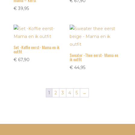
mama – Kerst
€
67,90
€
39,95
Set -Koffie eerst- Mama en ik
outfit
Sweater -Thee eerst- Mama en
ik outfit
€
67,90
€
44,95
1
2
3
4
5
→