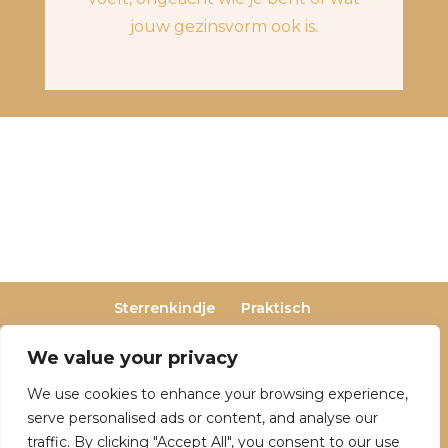
jouw gezinsvorm ook is.
Sterrenkindje
Praktisch
Privacy- en cookieverklaring
Terugbetaal- en retourneringsbeleid
We value your privacy
Veelgestelde vragen
We use cookies to enhance your browsing experience,
Over Dutch Dreamers
serve personalised ads or content, and analyse our
traffic. By clicking "Accept All", you consent to our use