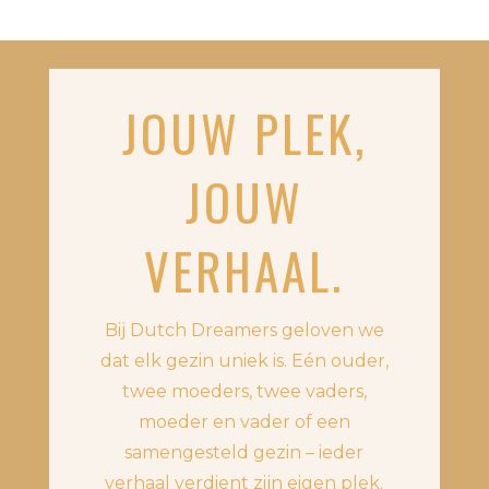
JOUW PLEK,
JOUW
VERHAAL.
Bij Dutch Dreamers geloven we
dat elk gezin uniek is. Eén ouder,
twee moeders, twee vaders,
moeder en vader of een
samengesteld gezin – ieder
verhaal verdient zijn eigen plek.