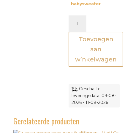
babysweater
Set
-
Koffie
Toevoegen
eerst-
Mama
aan
en
winkelwagen
ik
outfit
aantal
Geschatte
leveringsdata: 09-08-
2026 - 11-08-2026
Gerelateerde producten