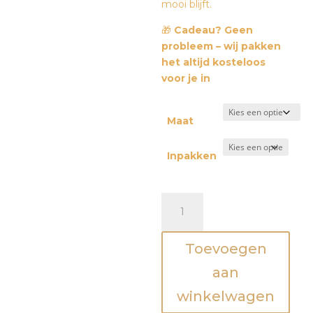
mooi blijft.
🎁
Cadeau? Geen
probleem – wij pakken
het altijd kosteloos
voor je in
Maat
Inpakken
Sweater
-
Mommy
Toevoegen
tea
-
aan
Mama
winkelwagen
en
ik