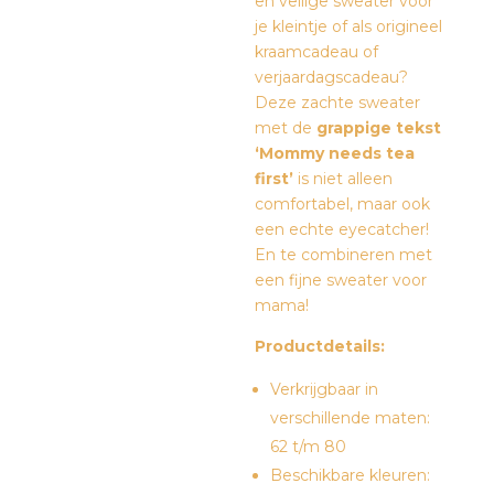
en veilige sweater voor
je kleintje of als origineel
kraamcadeau of
verjaardagscadeau?
Deze zachte sweater
met de
grappige tekst
‘Mommy needs tea
first’
is niet alleen
comfortabel, maar ook
een echte eyecatcher!
En te combineren met
een fijne sweater voor
mama!
Productdetails:
Verkrijgbaar in
verschillende maten:
62 t/m 80
Beschikbare kleuren: