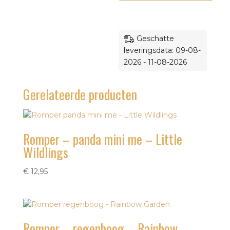
outfit
aantal
Geschatte
leveringsdata: 09-08-
2026 - 11-08-2026
Gerelateerde producten
Romper – panda mini me – Little
Wildlings
€
12,95
Romper – regenboog – Rainbow