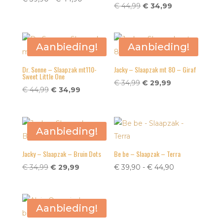
Oorspronkelijke
Huidige
€
44,99
€
34,99
€ 39,90
prijs
prijs
tot
was:
is:
€ 44,90
€ 44,99.
€ 34,99.
Aanbieding!
Aanbieding!
Dr. Sonne – Slaapzak mt110-
Jacky – Slaapzak mt 80 – Giraf
Sweet Little One
Oorspronkelijke
Huidige
€
34,99
€
29,99
Oorspronkelijke
Huidige
€
44,99
€
34,99
prijs
prijs
prijs
prijs
was:
is:
was:
is:
€ 34,99.
€ 29,99.
€ 44,99.
€ 34,99.
Aanbieding!
Jacky – Slaapzak – Bruin Dots
Be be – Slaapzak – Terra
Oorspronkelijke
Huidige
Prijsklasse:
€
34,99
€
29,99
€
39,90
-
€
44,90
prijs
prijs
€ 39,90
was:
is:
tot
€ 34,99.
€ 29,99.
€ 44,90
Aanbieding!