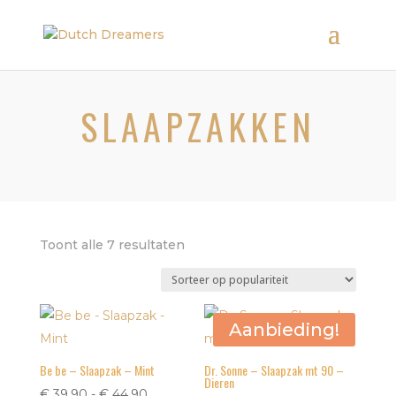
SLAAPZAKKEN
Gesorteerd
Toont alle 7 resultaten
op
populariteit
Aanbieding!
Be be – Slaapzak – Mint
Dr. Sonne – Slaapzak mt 90 –
Dieren
Prijsklasse:
€
39,90
-
€
44,90