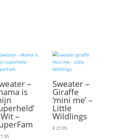
weater –
Sweater –
mama is
Giraffe
ijn
‘mini me’ –
uperheld’
Little
 Wit –
Wildlings
uperFam
€
21,95
1,95