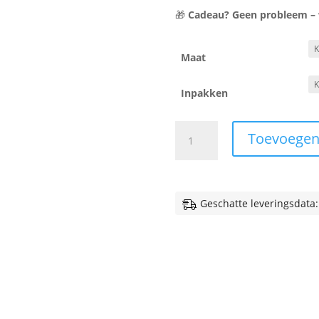
🎁
Cadeau? Geen probleem – wi
Maat
Inpakken
Sweater
Toevoegen
-
Eerste
kerst
als
Geschatte leveringsdata:
mama
-
Kerst
aantal