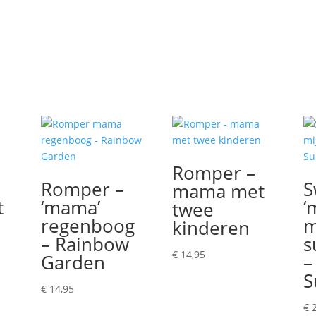
Romper –
Romper –
S
mama met
t
‘mama’
‘
twee
regenboog
m
kinderen
– Rainbow
s
€
14,95
Garden
–
S
€
14,95
€
2