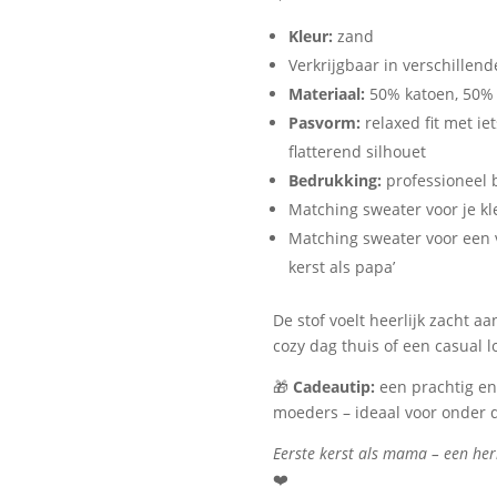
Kleur:
zand
Verkrijgbaar in verschillen
Materiaal:
50% katoen, 50% 
Pasvorm:
relaxed fit met ie
flatterend silhouet
Bedrukking:
professioneel 
Matching sweater voor je kle
Matching sweater voor een v
kerst als papa’
De stof voelt heerlijk zacht aa
cozy dag thuis of een casual 
🎁
Cadeautip:
een prachtig en
moeders – ideaal voor onder d
Eerste kerst als mama – een her
❤️