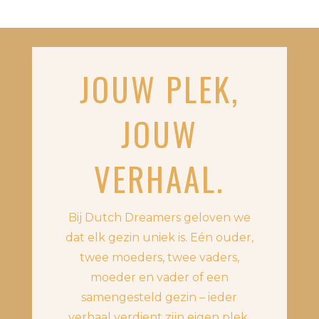
JOUW PLEK,
JOUW
VERHAAL.
Bij Dutch Dreamers geloven we
dat elk gezin uniek is. Eén ouder,
twee moeders, twee vaders,
moeder en vader of een
samengesteld gezin – ieder
verhaal verdient zijn eigen plek.