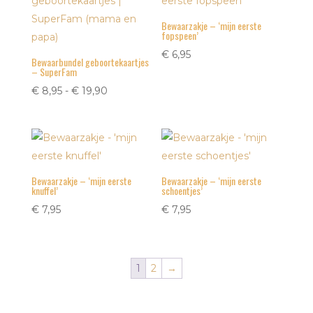
Bewaarzakje – ‘mijn eerste
fopspeen’
€
6,95
Bewaarbundel geboortekaartjes
– SuperFam
Prijsklasse:
€
8,95
-
€
19,90
€ 8,95
tot
€ 19,90
Bewaarzakje – ‘mijn eerste
Bewaarzakje – ‘mijn eerste
knuffel’
schoentjes’
€
7,95
€
7,95
1
2
→