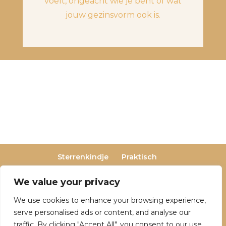
voelt, ongeacht wie je bent of wat
jouw gezinsvorm ook is.
Sterrenkindje
Praktisch
Privacy- en cookieverklaring
Terugbetaal- en retourneringsbeleid
We value your privacy
Veelgestelde vragen
We use cookies to enhance your browsing experience,
Over Dutch Dreamers
serve personalised ads or content, and analyse our
traffic. By clicking "Accept All", you consent to our use