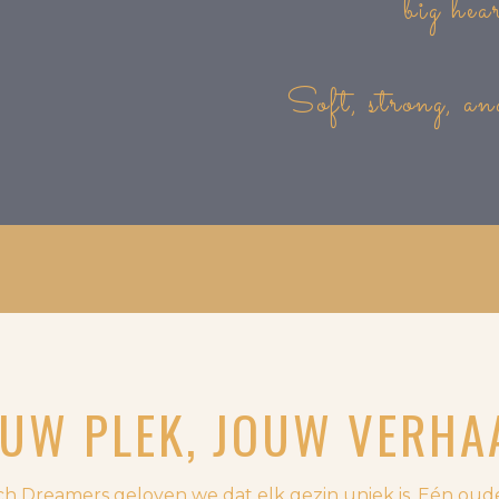
big hea
Soft, strong, an
UW PLEK, JOUW VERHA
ch Dreamers geloven we dat elk gezin uniek is. Eén oud