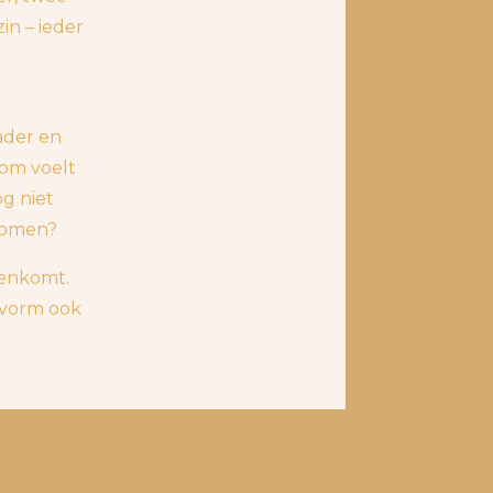
n – ieder
ader en
rom voelt
og niet
romen?
menkomt.
nsvorm ook