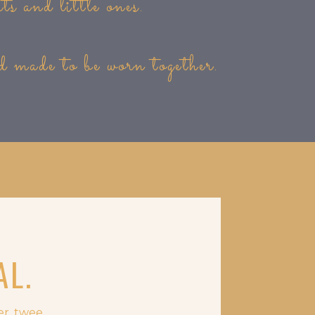
rts and little ones.
d made to be worn together.
AL.
er, twee