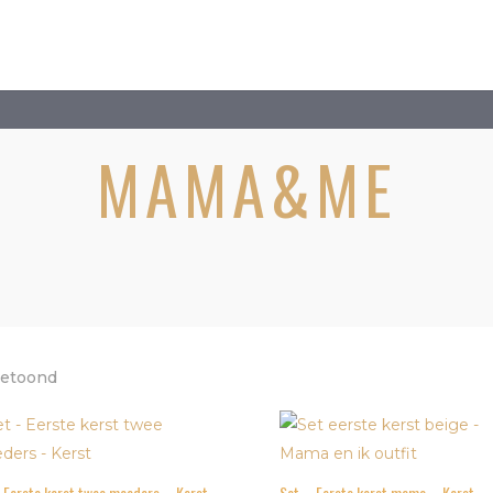
MAMA&ME
Gesorteerd
 getoond
op
populariteit
 Eerste kerst twee moeders – Kerst
Set – Eerste kerst mama – Kerst