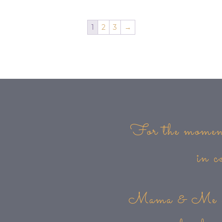
1
2
3
→
For the moment
in c
Mama & Me cele