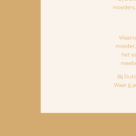
moeders,
Waarom 
moeder, 
het so
meebe
Bij Dut
Waar jij 