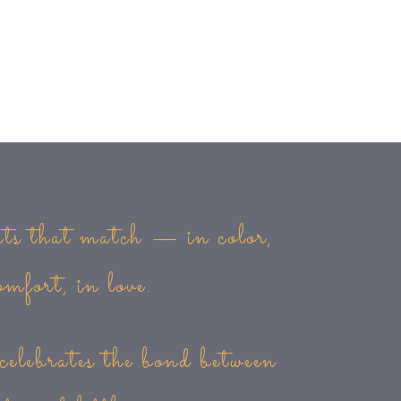
s that match — in color,
omfort, in love.
brates the bond between