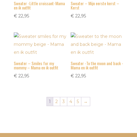
Sweater -Little croissant-Mama
Sweater – Mijn eerste kerst –
en ik outfit
Kerst
€
22,95
€
22,95
Sweater – Smiles for my
Sweater -To the moon and back -
mommy – Mama en ik outfit
Mama en ik outfit
€
22,95
€
22,95
1
2
3
4
5
→