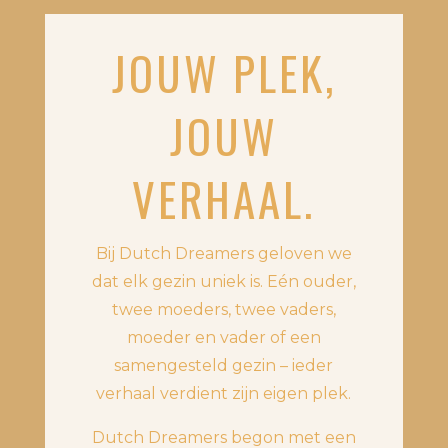
JOUW PLEK,
JOUW
VERHAAL.
Bij Dutch Dreamers geloven we
dat elk gezin uniek is. Eén ouder,
twee moeders, twee vaders,
moeder en vader of een
samengesteld gezin – ieder
verhaal verdient zijn eigen plek.
Dutch Dreamers begon met een