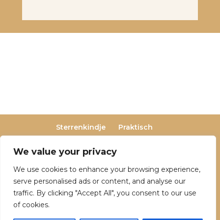
Sterrenkindje
Praktisch
Privacy- en cookieverklaring
Terugbetaal- en retourneringsbeleid
We value your privacy
Veelgestelde vragen
We use cookies to enhance your browsing experience,
Over Dutch Dreamers
serve personalised ads or content, and analyse our
traffic. By clicking "Accept All", you consent to our use
of cookies.
© 2025 Dutch Dreamers. Alle rechten