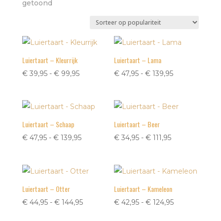
Gesorteerd
getoond
op
populariteit
Luiertaart – Kleurrijk
Luiertaart – Lama
Prijsklasse:
Prijsklasse:
€
39,95
-
€
99,95
€
47,95
-
€
139,95
€ 39,95
€ 47,95
tot
tot
€ 99,95
€ 139,95
Luiertaart – Schaap
Luiertaart – Beer
Prijsklasse:
Prijsklasse:
€
47,95
-
€
139,95
€
34,95
-
€
111,95
€ 47,95
€ 34,95
tot
tot
€ 139,95
€ 111,95
Luiertaart – Otter
Luiertaart – Kameleon
Prijsklasse:
Prijsklasse:
€
44,95
-
€
144,95
€
42,95
-
€
124,95
€ 44,95
€ 42,95