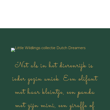
“Net als in het dierenrijk is
ieder gezin uniek. Een olifant
met haar kleintje, een panda
met zijn mini, een giraffe of