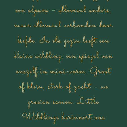
een alpaca – allemaal anders,
maar allemaal verbonden door
liefde. In elk gezin leeft een
kleine wildling, een spiegel van
onszelf in mini-vorm. Groot
of klein, sterk of zacht – we
groeien samen. Little
Wildlings herinnert ons