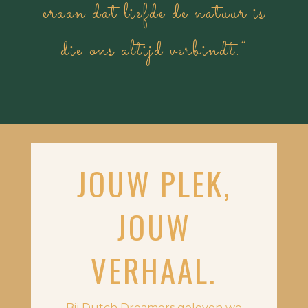
eraan dat liefde de natuur is
die ons altijd verbindt.”
JOUW PLEK,
JOUW
VERHAAL.
Bij Dutch Dreamers geloven we