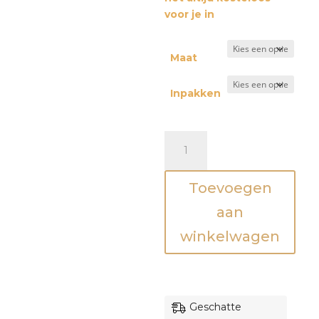
voor je in
Maat
Inpakken
Sweater
-
Eerste
Toevoegen
kerst
als
aan
papa
winkelwagen
-
Kerst
aantal
Geschatte