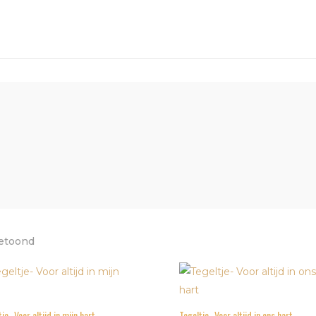
Gesorteerd
getoond
op
populariteit
je- Voor altijd in mijn hart
Tegeltje- Voor altijd in ons hart