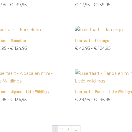
Prijsklasse:
Prijsklasse:
,95
-
€
139,95
€
47,95
-
€
139,95
€ 47,95
€ 47,95
tot
tot
€ 139,95
€ 139,95
taart – Kameleon
Luiertaart – Flamingo
Prijsklasse:
Prijsklasse:
,95
-
€
124,95
€
42,95
-
€
124,95
€ 42,95
€ 42,95
tot
tot
€ 124,95
€ 124,95
taart – Alpaca – Little Wildlings
Luiertaart – Panda – Little Wildlings
Prijsklasse:
Prijsklasse:
,95
-
€
136,95
€
39,95
-
€
136,95
€ 39,95
€ 39,95
tot
tot
€ 136,95
€ 136,95
1
2
3
→