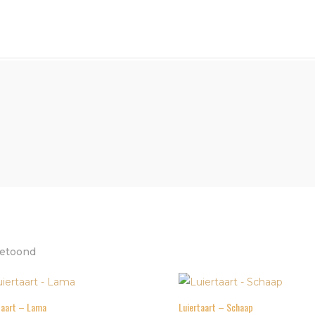
Gesorteerd
getoond
op
populariteit
taart – Lama
Luiertaart – Schaap