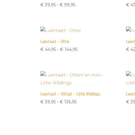
Prijsklasse:
€
39,95
-
€
99,95
€
47
€ 39,95
tot
€ 99,95
Luiertaart – Otter
Luier
Prijsklasse:
€
44,95
-
€
144,95
€
42
€ 44,95
tot
€ 144,95
Luiertaart – Olifant – Little Wildlings
Luier
Prijsklasse:
€
39,95
-
€
136,95
€
39
€ 39,95
tot
€ 136,95