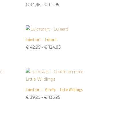
Prijsklasse:
€
34,95
-
€
111,95
€ 34,95
tot
€ 111,95
Luiertaart – Luiaard
Prijsklasse:
€
42,95
-
€
124,95
€ 42,95
tot
€ 124,95
Luiertaart – Giraffe – Little Wildlings
Prijsklasse:
€
39,95
-
€
136,95
€ 39,95
tot
€ 136,95