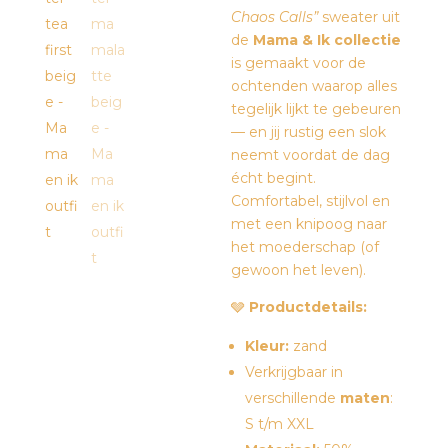
Chaos Calls”
sweater uit
de
Mama & Ik collectie
is gemaakt voor de
ochtenden waarop alles
tegelijk lijkt te gebeuren
— en jij rustig een slok
neemt voordat de dag
écht begint.
Comfortabel, stijlvol en
met een knipoog naar
het moederschap (of
gewoon het leven).
🩶
Productdetails:
Kleur:
zand
Verkrijgbaar in
verschillende
maten
:
S t/m XXL