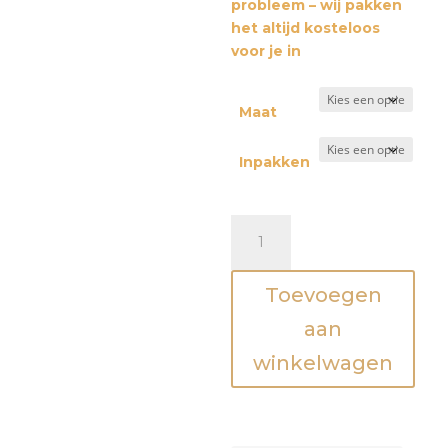
probleem – wij pakken
het altijd kosteloos
voor je in
Maat
Inpakken
Sweater
-
Tea
Toevoegen
first-
Mama
aan
en
winkelwagen
ik
outfit
aantal