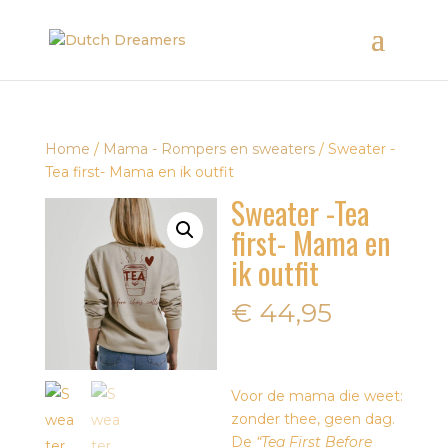
Home
/
Mama - Rompers en sweaters
/ Sweater -
Tea first- Mama en ik outfit
Sweater -Tea
first- Mama en
ik outfit
€
44,95
Voor de mama die weet:
zonder thee, geen dag.
De
“Tea First Before