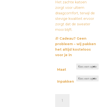
Het zachte katoen
zorgt voor ultiem
draagcomfort, terwijl de
stevige kwaliteit ervoor
zorgt dat de sweater
mooi blijft.
🎁
Cadeau? Geen
probleem – wij pakken
het altijd kosteloos
voor je in
Maat
Inpakken
Romper
'Geluk