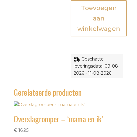
zit
Toevoegen
in
een
aan
klein
winkelwagen
rompertje'
aantal
Geschatte
leveringsdata: 09-08-
2026 - 11-08-2026
Gerelateerde producten
Overslagromper – ‘mama en ik’
€
16,95