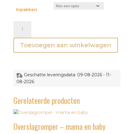
Inpakken
Romper
'mama
en
Toevoegen aan winkelwagen
ik
kunnen
alles
aan'
-
Geschatte leveringsdata: 09-08-2026 - 11-
Mini&Co.
08-2026
aantal
Gerelateerde producten
Overslagromper – mama en baby