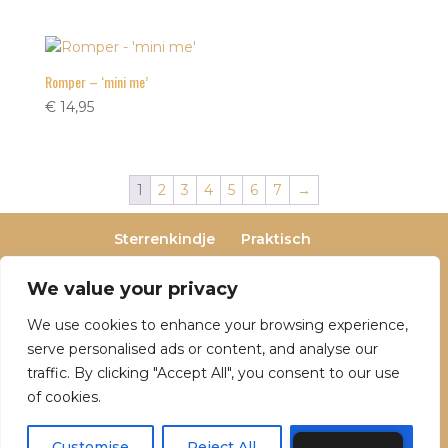
Romper – ‘mini me’
€
14,95
1
2
3
4
5
6
7
→
Sterrenkindje
Praktisch
Privacy- en cookieverklaring
Terugbetaal- en retourneringsbeleid
We value your privacy
Veelgestelde vragen
We use cookies to enhance your browsing experience,
Over Dutch Dreamers
serve personalised ads or content, and analyse our
traffic. By clicking "Accept All", you consent to our use
of cookies.
© 2025 Dutch Dreamers. Alle rechten
voorbehouden | KvK-nummer: 90797191 | Btw-
Customise
Reject All
Accept All