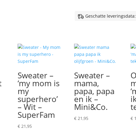
-
Mama
en
Geschatte leveringsdata:
ik
outfit
aantal
Sweater –
Sweater –
O
t
‘my mom is
mama,
m
my
papa, papa
‘
superhero’
en ik –
i
– Wit –
Mini&Co.
t
SuperFam
€
21,95
€
1
€
21,95