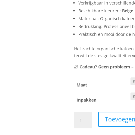
Verkrijgbaar in verschillen
Beschikbare kleuren:
Beige
Materiaal: Organisch katoen
Bedrukking: Professioneel 
Praktisch en mooi door de
Het zachte organische katoen 
terwijl de stevige kwaliteit er
🎁
Cadeau? Geen probleem – wi
Maat
Inpakken
Sweater
Toevoegen
-
Babyccino