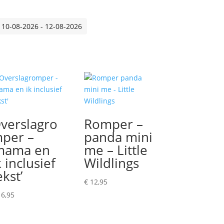
 10-08-2026 - 12-08-2026
verslagro
Romper –
per –
panda mini
mama en
me – Little
k inclusief
Wildlings
ekst’
€
12,95
6,95