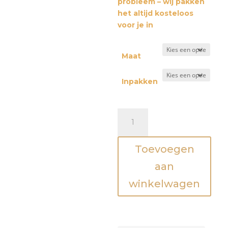
probleem – wij pakken
het altijd kosteloos
voor je in
Maat
Inpakken
Sweater
-
Coffee
Toevoegen
first-
Mama
aan
en
winkelwagen
ik
outfit
aantal