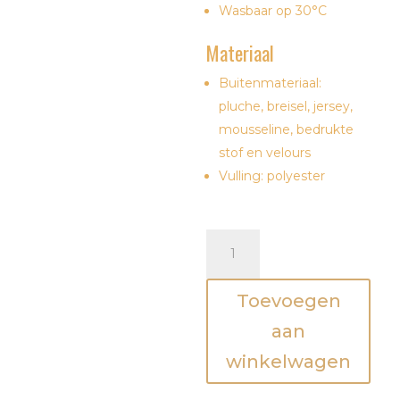
Wasbaar op 30°C
Materiaal
Buitenmateriaal:
pluche, breisel, jersey,
mousseline, bedrukte
stof en velours
Vulling: polyester
Speelmat/speelkleed
-
Otter
Toevoegen
aantal
aan
winkelwagen