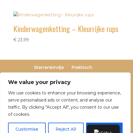
Kinderwagenketting – Kleurrijke rups
€
23,99
Sterrenkindje
Praktisch
Privacy- en cookieverklaring
Terugbetaal- en retourneringsbeleid
We value your privacy
Veelgestelde vragen
We use cookies to enhance your browsing experience,
Over Dutch Dreamers
serve personalised ads or content, and analyse our
traffic. By clicking "Accept All", you consent to our use
of cookies.
© 2025 Dutch Dreamers. Alle rechten
voorbehouden | KvK-nummer: 90797191 | Btw-
Customise
Reject All
Accept All
Dutch