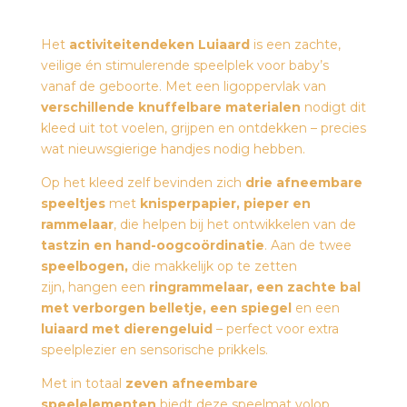
Het
activiteitendeken Luiaard
is een zachte,
veilige én stimulerende speelplek voor baby’s
vanaf de geboorte. Met een ligoppervlak van
verschillende knuffelbare materialen
nodigt dit
kleed uit tot voelen, grijpen en ontdekken – precies
wat nieuwsgierige handjes nodig hebben.
Op het kleed zelf bevinden zich
drie afneembare
speeltjes
met
knisperpapier, pieper en
rammelaar
, die helpen bij het ontwikkelen van de
tastzin en hand-oogcoördinatie
. Aan de twee
speelbogen,
die makkelijk op te zetten
zijn, hangen een
ringrammelaar, een zachte bal
met verborgen belletje, een spiegel
en een
luiaard met dierengeluid
– perfect voor extra
speelplezier en sensorische prikkels.
Met in totaal
zeven afneembare
speelelementen
biedt deze speelmat volop