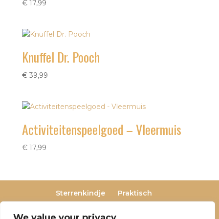
€
17,99
Knuffel Dr. Pooch
€
39,99
Activiteitenspeelgoed – Vleermuis
€
17,99
Sterrenkindje
Praktisch
Privacy- en cookieverklaring
Terugbetaal- en retourneringsbeleid
We value your privacy