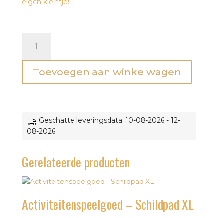
eigen kleintje!
Speelmat
/
speelkleed
Toevoegen aan winkelwagen
-
Luiaard
aantal
Geschatte leveringsdata: 10-08-2026 - 12-
08-2026
Gerelateerde producten
Activiteitenspeelgoed – Schildpad XL