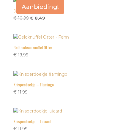
Aanbieding!
Badspeeltje octopus
Oorspronkelijke
Huidige
€
10,99
€
8,49
prijs
prijs
was:
is:
€ 10,99.
€ 8,49.
Geldcadeau knuffel Otter
€
19,99
Knisperdoekje – Flamingo
€
11,99
Knisperdoekje – Luiaard
€
11,99