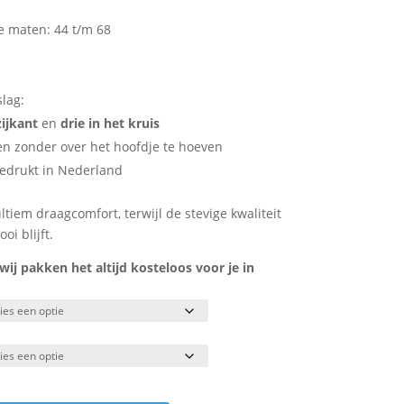
de maten: 44 t/m 68
lag:
ijkant
en
drie in het kruis
ken zonder over het hoofdje te hoeven
bedrukt in Nederland
ltiem draagcomfort, terwijl de stevige kwaliteit
i blijft.
j pakken het altijd kosteloos voor je in