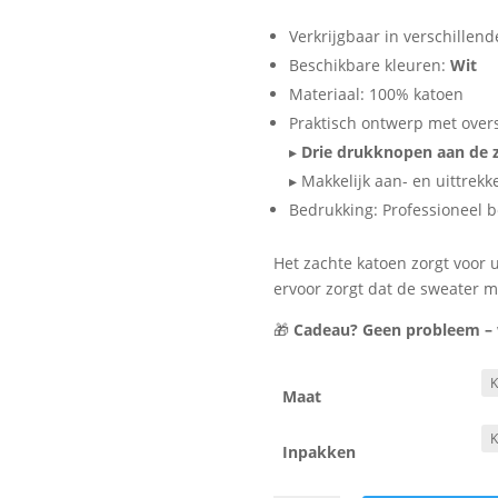
Verkrijgbaar in verschillen
Beschikbare kleuren:
Wit
Materiaal: 100% katoen
Praktisch ontwerp met overs
▸
Drie drukknopen aan de z
▸ Makkelijk aan- en uittrek
Bedrukking: Professioneel 
Het zachte katoen zorgt voor u
ervoor zorgt dat de sweater moo
🎁
Cadeau? Geen probleem – wi
Maat
Inpakken