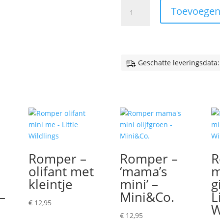
Romper
Toevoegen
'Miracles
do
come
true'
-
Geschatte leveringsdata:
koppel
aantal
Romper –
Romper –
R
olifant met
‘mama’s
m
kleintje
mini’ –
g
–
Mini&Co.
L
€
12,95
W
€
12,95