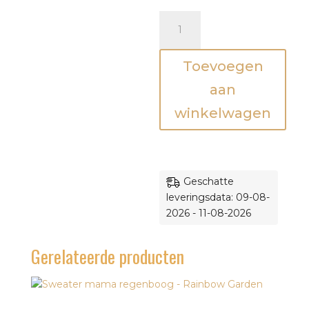
Sweater
-
mama,
Toevoegen
mama
en
aan
ik
winkelwagen
-
Mini&Co.
aantal
Geschatte
leveringsdata: 09-08-
2026 - 11-08-2026
Gerelateerde producten