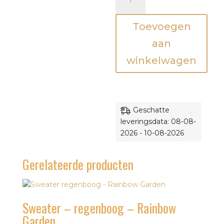
'mama
en
Toevoegen
ik
kunnen
aan
alles
winkelwagen
aan'
-
Burgundy
-
Mini&Co.
Geschatte
aantal
leveringsdata: 08-08-
2026 - 10-08-2026
Gerelateerde producten
Sweater – regenboog – Rainbow
Garden