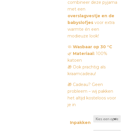
combineer deze pyjama
met een
overslagvestje en de
babyslofjes
voor extra
warmte én een
modieuze look!
🧼
Wasbaar op 30 °C
🌿
Materiaal:
100%
katoen
🎁 Ook prachtig als
kraamcadeau!
🎁 Cadeau? Geen
probleem – wij pakken
het altijd kosteloos voor
je in
Inpakken