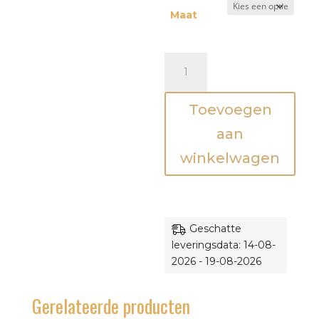
Maat
Pyjama
Sophie
de
Toevoegen
Giraf
aantal
aan
winkelwagen
Geschatte
leveringsdata: 14-08-
2026 - 19-08-2026
Gerelateerde producten