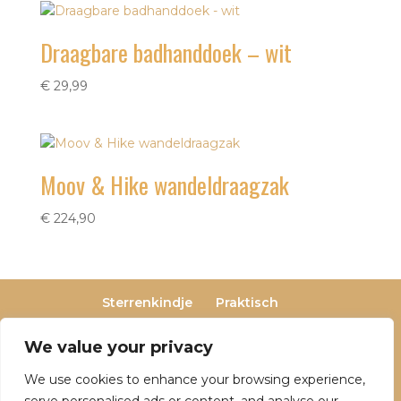
Draagbare badhanddoek – wit
€
29,99
Moov & Hike wandeldraagzak
€
224,90
Sterrenkindje
Praktisch
Privacy- en cookieverklaring
Terugbetaal- en retourneringsbeleid
We value your privacy
Veelgestelde vragen
We use cookies to enhance your browsing experience,
Over Dutch Dreamers