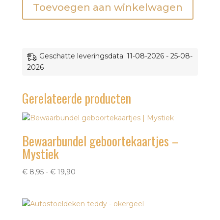
Toevoegen aan winkelwagen
parelmoer
aantal
Geschatte leveringsdata: 11-08-2026 - 25-08-
2026
Gerelateerde producten
Bewaarbundel geboortekaartjes –
Mystiek
Prijsklasse:
€
8,95
-
€
19,90
€ 8,95
tot
€ 19,90