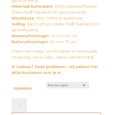
gecertificeerd)
Materiaal buitenkant
: 100% polyester/fluweel
(Oeko-Tex® Standard 100-gecertificeerd)
Kleurkeuze
: Mint, coffee en parelmoer
Vulling
: Bal en schuim (Oeko-Tex® Standard 100-
gecertificeerd)
Binnenafmetingen
: 34 cm x 67 cm
Buitenafmetingen
: 50 cm x 75 cm
Creëer een veilige, comfortabele en vertrouwde
omgeving voor je baby, waar je ook bent! 🌿👶
🎁
Cadeau? Geen probleem – wij pakken het
altijd kosteloos voor je in
Inpakken
Babynestje
fluweel
-