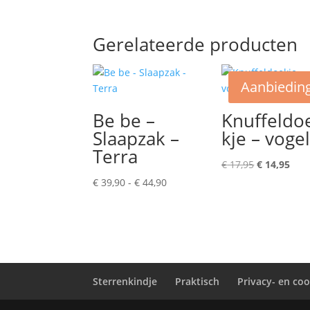
Gerelateerde producten
Aanbieding
Be be –
Knuffeldo
Slaapzak –
kje – voge
Terra
Oorspronke
Hui
€
17,95
€
14,95
prijs
prij
Prijsklasse:
€
39,90
-
€
44,90
was:
is:
€ 39,90
€ 17,95.
€ 14
tot
€ 44,90
Sterrenkindje
Praktisch
Privacy- en coo