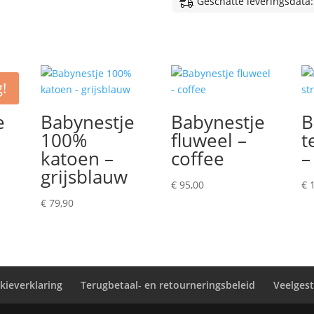
Geschatte leveringsdata:
!
e
Babynestje
Babynestje
B
l
100%
fluweel –
t
katoen –
coffee
–
lijke
dige
grijsblauw
s
€
95,00
€
1
€
79,90
,95.
kieverklaring
Terugbetaal- en retourneringsbeleid
Veelges