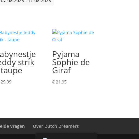
 07-08-2026 - 11-08-2026
abynestje
Pyjama
eddy strik
Sophie de
 taupe
Giraf
29,99
€
21,95
telde vragen
Over Dutch Dreamers