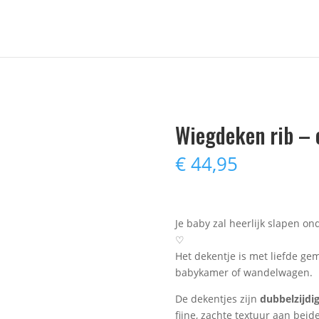
Wiegdeken rib – 
€
44,95
Je baby zal heerlijk slapen on
♡
Het dekentje is met liefde gem
babykamer of wandelwagen.
De dekentjes zijn
dubbelzijdi
fijne, zachte textuur aan beide