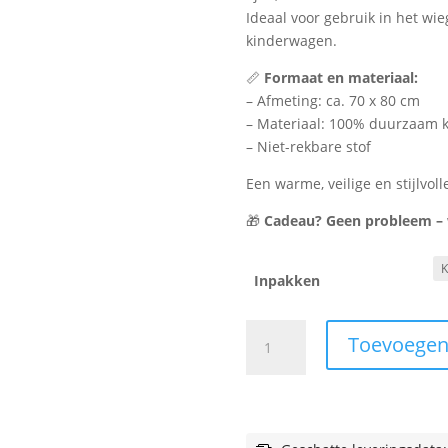
Ideaal voor gebruik in het wi
kinderwagen.
📏
Formaat en materiaal:
– Afmeting: ca. 70 x 80 cm
– Materiaal: 100% duurzaam 
– Niet-rekbare stof
Een warme, veilige en stijlvoll
🎁
Cadeau? Geen probleem – wi
Inpakken
Wiegdeken
Toevoegen
rib
-
okergeel
aantal