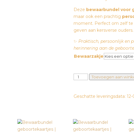
Deze
bewaarbundel voor 
maar ook een prachtig
pers
moment. Perfect om zelf te
geven aan kersverse ouders.
✨
Praktisch, persoonlijk en 
herinnering aan de geboorte 
Bewaarzakje
Bewaarbundel
Toevoegen aan win
geboortekaartjes
-
Geschatte leveringsdata: 12-
Jungle
dieren
aantal