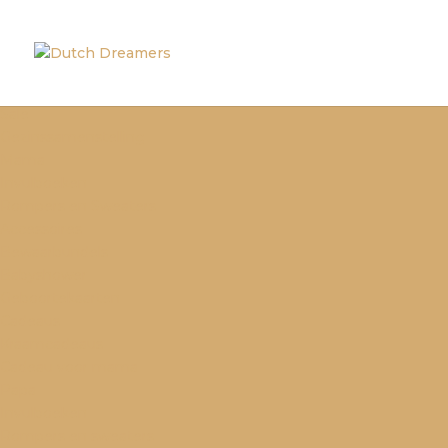
0 items
Sale
Gezinssamenstelling
Mama
Invulboeken
Rompers en Sweaters
Accessoires
Bewaarbundels
Babyshower
Geboortekaarten
Cadeaus
Kraamcadeaus
Cadeau voor mama
Papa
Invulboeken
Rompers en sweaters