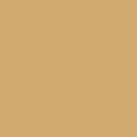
Accessoires
Bewaarbundels
Babyshower
Geboortekaarten
Cadeaus
Kraamcadeau
Cadeau voor papa
Mama en papa
Invulboeken – mama en papa
Rompers en sweaters
Accessoires
Bewaarbundels
Babyshower
Geboortekaarten
Cadeaus
Kraamcadeau
Cadeau voor mama en papa
Twee mama’s
Invulboeken