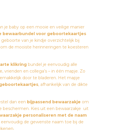
rijsklasse:
€ 8,95
tot
€ 19,90
an je baby op een mooie en veilige manier
lle bewaarbundel voor geboortekaartjes
geboorte van je kindje overzichtelijk bij
r om de mooiste herinneringen te koesteren
rte klikring
bundel je eenvoudig alle
e, vrienden en collega’s – in één mapje. Zo
n gemakkelijk door te bladeren. Het mapje
 geboortekaartjes
, afhankelijk van de dikte
estel dan een
bijpassend bewaarzakje
om
e beschermen. Kies uit een bewaarzakje uit
waarzakje personaliseren met de naam
r eenvoudig de gewenste naam toe bij de
rekenen.