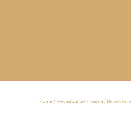
Specials
Gepersonaliseerde magneten
Collecties
Collectie – Mama & Ik
Collectie – SuperFam
Collectie – Mini&Co.
Collectie – Little Wildlings
Collectie – Rainbow Garden
Over Dutch Dreamers
Tips, tricks en checklists
Mijn account
Checkout
Home
/
Bewaarbundel - mama
/ Bewaarbund