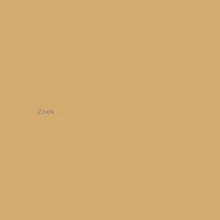
(Invul)boeken
Educatief
Gifts
Kraamcadeaus
Cadeau voor…
Gepersonaliseerde magneten
Tegeltjes
Verzorging
Bloemen
Kaarsen
Thee
Sieraden
Neurodivergent
Verzwaarde knuffels en dekens
Focus en concentratie
Ritme en structuur
Fidget toys
Rust en ontspanning
Zitbal & Balanskussen
Accessoires