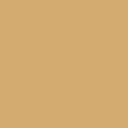
Rompers en sweaters
Accessoires
Bewaarbundels
Babyshower
Geboortekaarten
Cadeaus
Kraamcadeau
Cadeau voor mama’s
Twee papa’s
Invulboeken
Rompers en sweaters
Accessoires
Bewaarbundels
Babyshower
Geboortekaarten
Cadeaus
Kraamcadeau
Cadeaus voor papa’s
Baby
Rompers en sweaters