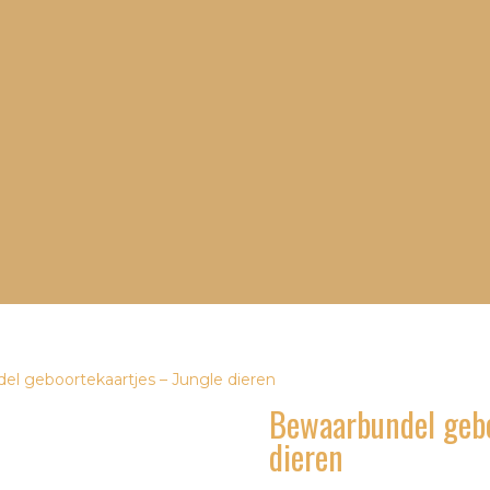
el geboortekaartjes – Jungle dieren
Bewaarbundel gebo
dieren