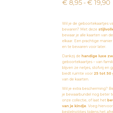
P
€
8,95
-
€
19,90
Wil je de geboortekaartjes v
bewaren? Met deze
stijlvo
bewaar je alle kaarten van de 
elkaar. Een prachtige manie
en te bewaren voor later.
Dankzij de
handige luxe zwa
geboortekaartjes – van famili
blijven ze netjes, stofvrij e
biedt ruimte voor
25 tot 50
van de kaarten.
Wil je extra bescherming? B
je bewaarbundel nog beter t
onze collectie, of laat het
be
van je kindje
. Voeg hiervoo
bestelnotities tijdens het af