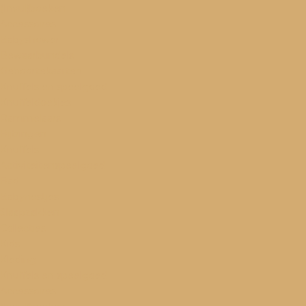
(Invul)boeken
Accessoires
Babyshower
Bewaarbundels
Geboortekaarten
Knuffels en speelgoed
Knuffeldoekjes
Rammelaars
Bijtringen
Knuffels
Activiteitenspeelgoed
Bad
Babynestjes
Slaapzakken
Collecties
Kids
Kleding
Knuffels en speelgoed
Accessoires