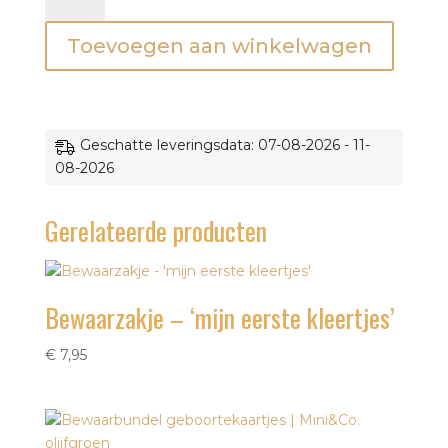
'mijn
Toevoegen aan winkelwagen
eerste
schoentjes'
aantal
Geschatte leveringsdata: 07-08-2026 - 11-
08-2026
Gerelateerde producten
Bewaarzakje – ‘mijn eerste kleertjes’
€
7,95