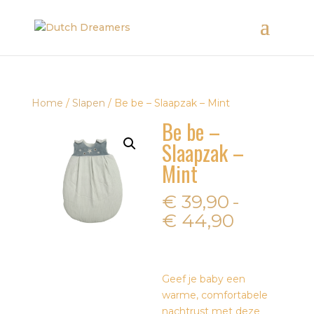
Home
/
Slapen
/ Be be – Slaapzak – Mint
Be be –
Slaapzak –
Mint
€
39,90
-
Prijsklas
€
44,90
€ 39,90
tot
€ 44,90
Geef je baby een
warme, comfortabele
nachtrust met deze