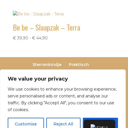
Be be – Slaapzak – Terra
Prijsklasse:
€
39,90
-
€
44,90
€ 39,90
tot
€ 44,90
Sterrenkindje
Praktisch
Privacy- en cookieverklaring
Terugbetaal- en retourneringsbeleid
We value your privacy
Veelgestelde vragen
We use cookies to enhance your browsing experience,
Over Dutch Dreamers
serve personalised ads or content, and analyse our
traffic. By clicking "Accept All", you consent to our use
of cookies.
© 2025 Dutch Dreamers. Alle rechten
voorbehouden | KvK-nummer: 90797191 | Btw-
Customise
Reject All
Accept All
Dutch