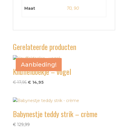
Maat
70, 90
Gerelateerde producten
Aanbieding!
Knuffeldoekje – vogel
Oorspronkelijke
Huidige
€
17,95
€
14,95
prijs
prijs
was:
is:
€ 17,95.
€ 14,95.
Babynestje teddy strik – crème
€
129,99