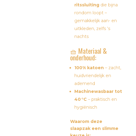
ritssluiting
die bijna
rondom loopt –
gemakkelijk aan- en
uitkleden, zelfs ‘s
nachts
🧺 Materiaal &
onderhoud:
100% katoen
– zacht,
huidvriendelijk en
ademend
Machinewasbaar tot
40 °C
– praktisch en
hygiënisch
Waarom deze
slaapzak een slimme
keuze is: