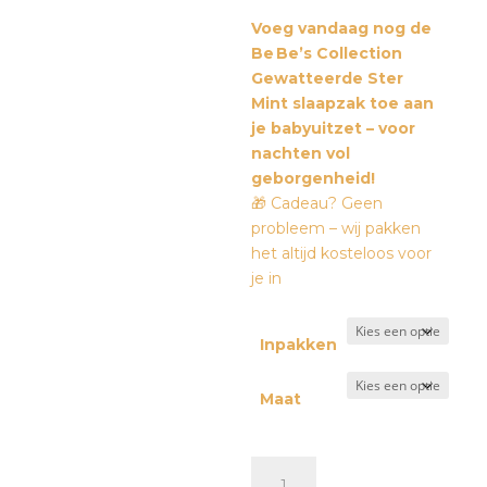
Voeg vandaag nog de
Be Be’s Collection
Gewatteerde Ster
Mint slaapzak toe aan
je babyuitzet – voor
nachten vol
geborgenheid!
🎁 Cadeau? Geen
probleem – wij pakken
het altijd kosteloos voor
je in
Inpakken
Maat
Be