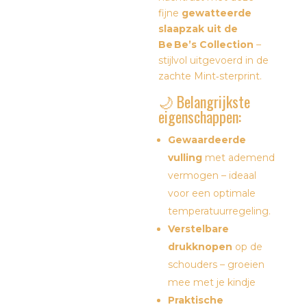
fijne
gewatteerde
slaapzak uit de
Be Be’s Collection
–
stijlvol uitgevoerd in de
zachte Mint‑sterprint.
🌙 Belangrijkste
eigenschappen:
Gewaardeerde
vulling
met ademend
vermogen – ideaal
voor een optimale
temperatuurregeling.
Verstelbare
drukknopen
op de
schouders – groeien
mee met je kindje
Praktische