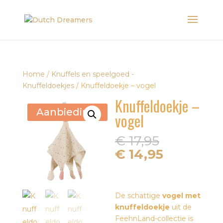
Home
/
Knuffels en speelgoed -
Knuffeldoekjes
/ Knuffeldoekje – vogel
Knuffeldoekje –
Aanbieding!
vogel
Oorspron
€
17,95
prijs
Huidige
€
14,95
was:
prijs
€ 17,95.
is:
€ 14,95.
De schattige
vogel met
knuffeldoekje
uit de
FeehnLand-collectie is