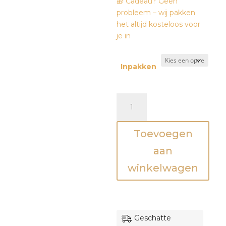
🎁 Cadeau? Geen
probleem – wij pakken
het altijd kosteloos voor
je in
Inpakken
Knuffeldoekje
-
vogel
Toevoegen
aantal
aan
winkelwagen
Geschatte