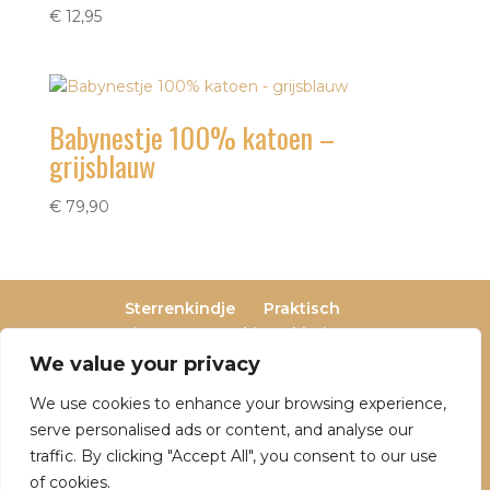
€
12,95
Babynestje 100% katoen –
grijsblauw
€
79,90
Sterrenkindje
Praktisch
Privacy- en cookieverklaring
Terugbetaal- en retourneringsbeleid
We value your privacy
Veelgestelde vragen
We use cookies to enhance your browsing experience,
Over Dutch Dreamers
serve personalised ads or content, and analyse our
traffic. By clicking "Accept All", you consent to our use
of cookies.