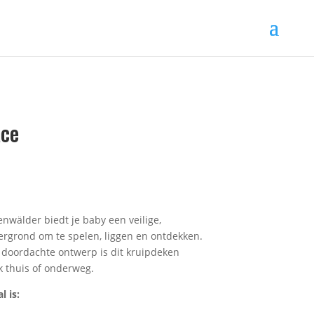
ace
wälder biedt je baby een veilige,
dergrond om te spelen, liggen en ontdekken.
 doordachte ontwerp is dit kruipdeken
k thuis of onderweg.
 is: