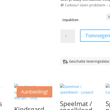
🎁 Cadeau? Geen probleem – wij
Inpakken
Speeldeken
Toevoegen
-
Space
aantal
Geschatte leveringsdata:
Aanbieding!
s
Speelmat /
S
Kindsgard