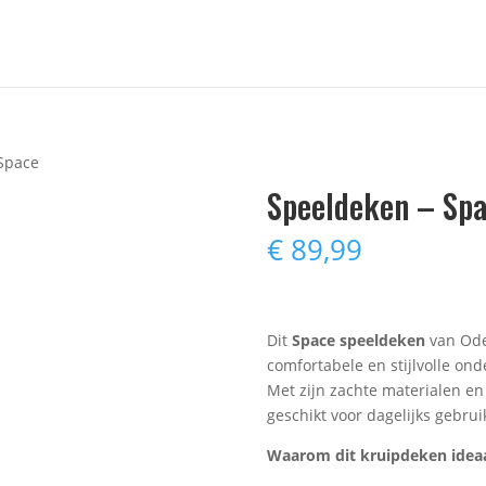
Space
Speeldeken – Sp
€
89,99
Dit
Space speeldeken
van Oden
comfortabele en stijlvolle on
Met zijn zachte materialen en
geschikt voor dagelijks gebrui
Waarom dit kruipdeken ideaal