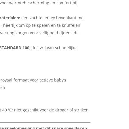
voor warmtebescherming en comfort bij
aterialen:
een zachte jersey bovenkant met
– heerlijk om op te spelen en te knuffelen
werking zorgen voor veiligheid tijdens de
 STANDARD 100
, dus vrij van schadelijke
royaal formaat voor actieve baby’s
oen
40 °C; niet geschikt voor de droger of strijken
lige speelomgeving met dit space speeldeken.