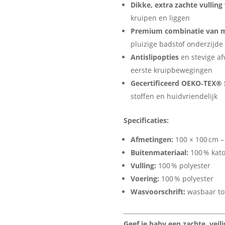
Dikke, extra zachte vulling
kruipen en liggen
Premium combinatie van m
pluizige badstof onderzijde 
Antislipopties
en stevige af
eerste kruipbewegingen
Gecertificeerd OEKO‑TEX®
stoffen en huidvriendelijk
Specificaties:
Afmetingen:
100 × 100 cm – 
Buitenmateriaal:
100 % kat
Vulling:
100 % polyester
Voering:
100 % polyester
Wasvoorschrift:
wasbaar tot 
Geef je baby een zachte, vei