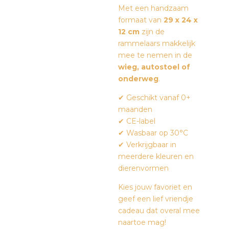
Met een handzaam
formaat van
29 x 24 x
12 cm
zijn de
rammelaars makkelijk
mee te nemen in de
wieg, autostoel of
onderweg
.
✔ Geschikt vanaf 0+
maanden
✔ CE-label
✔ Wasbaar op 30°C
✔ Verkrijgbaar in
meerdere kleuren en
dierenvormen
Kies jouw favoriet en
geef een lief vriendje
cadeau dat overal mee
naartoe mag!