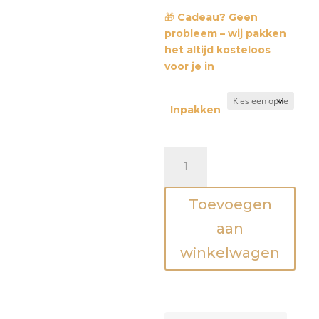
🎁
Cadeau? Geen
probleem – wij pakken
het altijd kosteloos
voor je in
Inpakken
Mini
rammelaar
-
Toevoegen
Beer
aantal
aan
winkelwagen