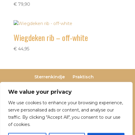
€
79,90
Wiegdeken rib – off-white
€
44,95
Sterrenkindje
Praktisch
Privacy- en cookieverklaring
Terugbetaal- en retourneringsbeleid
We value your privacy
Veelgestelde vragen
We use cookies to enhance your browsing experience,
Over Dutch Dreamers
serve personalised ads or content, and analyse our
traffic. By clicking "Accept All", you consent to our use
of cookies.
© 2025 Dutch Dreamers. Alle rechten