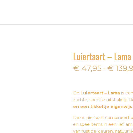
Luiertaart – Lama
€
47,95
-
€
139,
De
Luiertaart – Lama
is een
zachte, speelse uitstraling.
en een tikkeltje eigenwijs 
Deze luiertaart combineert 
en speelitems in een lief la
van rustige kleuren, natuurlij