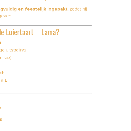
rgvuldig en feestelijk ingepakt
, zodat hij
geven.
de Luiertaart – Lama?
a
e uitstraling
nisex)
kt
en L
f
s