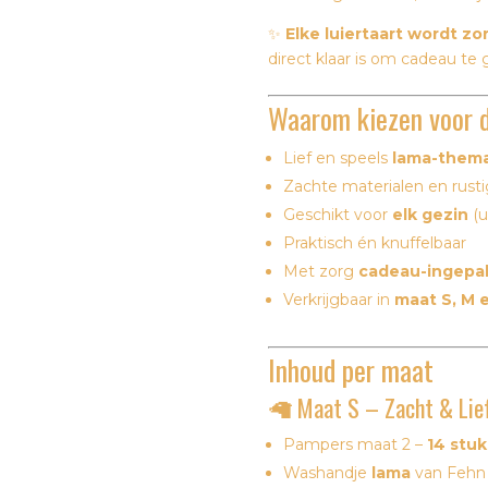
✨
Elke luiertaart wordt zo
direct klaar is om cadeau te 
Waarom kiezen voor 
Lief en speels
lama-them
Zachte materialen en rustig
Geschikt voor
elk gezin
(u
Praktisch én knuffelbaar
Met zorg
cadeau-ingepa
Verkrijgbaar in
maat S, M 
Inhoud per maat
🦙 Maat S – Zacht & Lie
Pampers maat 2 –
14 stuk
Washandje
lama
van
Fehn