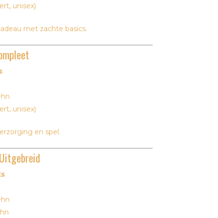
ert, unisex)
adeau met zachte basics.
ompleet
s
ehn
ert, unisex)
rzorging en spel.
Uitgebreid
ks
ehn
hn