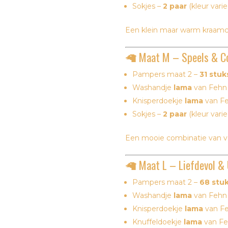
Sokjes –
2 paar
(kleur varie
Een klein maar warm kraamc
🦙 Maat M – Speels & C
Pampers maat 2 –
31 stuk
Washandje
lama
van
Fehn
Knisperdoekje
lama
van
F
Sokjes –
2 paar
(kleur varie
Een mooie combinatie van ve
🦙 Maat L – Liefdevol & 
Pampers maat 2 –
68 stu
Washandje
lama
van
Fehn
Knisperdoekje
lama
van
F
Knuffeldoekje
lama
van
Fe