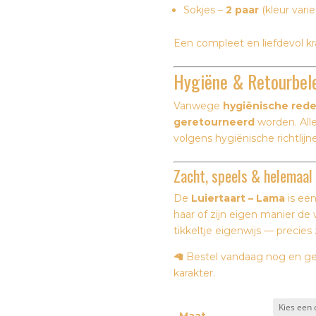
Sokjes –
2 paar
(kleur varie
Een compleet en liefdevol k
Hygiëne & Retourbel
Vanwege
hygiënische red
geretourneerd
worden. All
volgens hygiënische richtlij
Zacht, speels & helemaal 
De
Luiertaart – Lama
is een
haar of zijn eigen manier de
tikkeltje eigenwijs — precies 
🦙 Bestel vandaag nog en g
karakter.