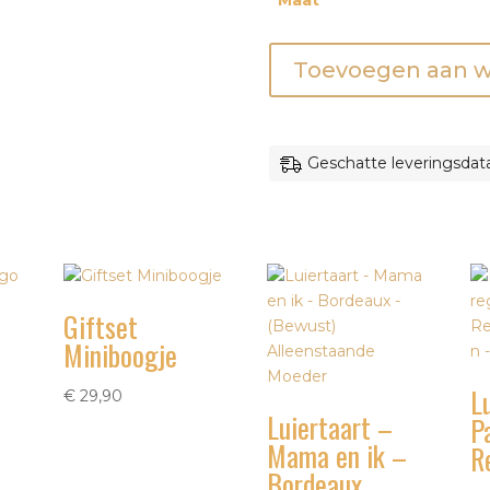
Maat
Luiertaart
Toevoegen aan 
-
Lama
aantal
Geschatte leveringsdata
Giftset
Miniboogje
L
€
29,90
Luiertaart –
P
Mama en ik –
R
Bordeaux