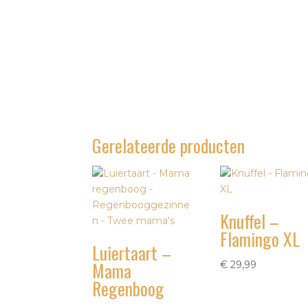
Gerelateerde producten
Knuffel –
Flamingo XL
Luiertaart –
Mama
€
29,99
Regenboog