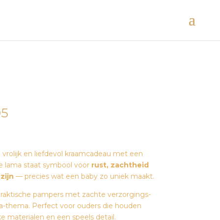
Prijsklasse:
95
€ 47,95
tot
€ 139,95
 vrolijk en liefdevol kraamcadeau met een
 De lama staat symbool voor
rust, zachtheid
zijn
— precies wat een baby zo uniek maakt.
praktische pampers met zachte verzorgings-
ma-thema. Perfect voor ouders die houden
ke materialen en een speels detail.