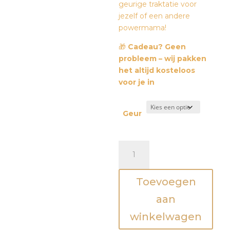
geurige traktatie voor
jezelf of een andere
powermama!
🎁
Cadeau? Geen
probleem – wij pakken
het altijd kosteloos
voor je in
Geur
Kaars
You'll
make
Toevoegen
one
amazing
aan
mama
winkelwagen
aantal