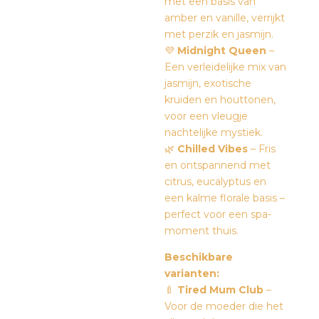
met een basis van
amber en vanille, verrijkt
met perzik en jasmijn.
💜
Midnight Queen
–
Een verleidelijke mix van
jasmijn, exotische
kruiden en houttonen,
voor een vleugje
nachtelijke mystiek.
🌿
Chilled Vibes
– Fris
en ontspannend met
citrus, eucalyptus en
een kalme florale basis –
perfect voor een spa-
moment thuis.
Beschikbare
varianten:
🍼
Tired Mum Club
–
Voor de moeder die het