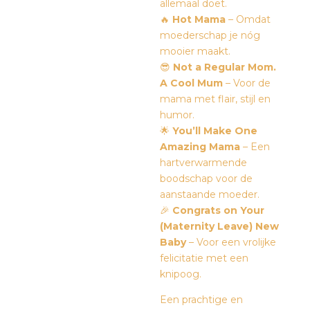
allemaal doet.
🔥
Hot Mama
– Omdat
moederschap je nóg
mooier maakt.
😎
Not a Regular Mom.
A Cool Mum
– Voor de
mama met flair, stijl en
humor.
🌟
You’ll Make One
Amazing Mama
– Een
hartverwarmende
boodschap voor de
aanstaande moeder.
🎉
Congrats on Your
(Maternity Leave) New
Baby
– Voor een vrolijke
felicitatie met een
knipoog.
Een prachtige en