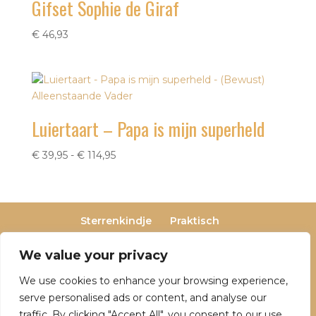
Gifset Sophie de Giraf
€
46,93
Luiertaart – Papa is mijn superheld
Prijsklasse:
€
39,95
-
€
114,95
€ 39,95
tot
€ 114,95
Sterrenkindje
Praktisch
Privacy- en cookieverklaring
Terugbetaal- en retourneringsbeleid
We value your privacy
Veelgestelde vragen
We use cookies to enhance your browsing experience,
Over Dutch Dreamers
serve personalised ads or content, and analyse our
traffic. By clicking "Accept All", you consent to our use