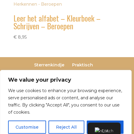
Leer het alfabet – Kleurboek –
Schrijven – Beroepen
€
8,95
Sterrenkindje
Praktisch
Privacy- en cookieverklaring
Terugbetaal- en retourneringsbeleid
We value your privacy
Veelgestelde vragen
We use cookies to enhance your browsing experience,
Over Dutch Dreamers
serve personalised ads or content, and analyse our
traffic. By clicking "Accept All", you consent to our use
of cookies.
© 2025 Dutch Dreamers. Alle rechten
voorbehouden | KvK-nummer: 90797191 | Btw-
Customise
Reject All
Accept All
Dutch
nummer: NL004842323B05