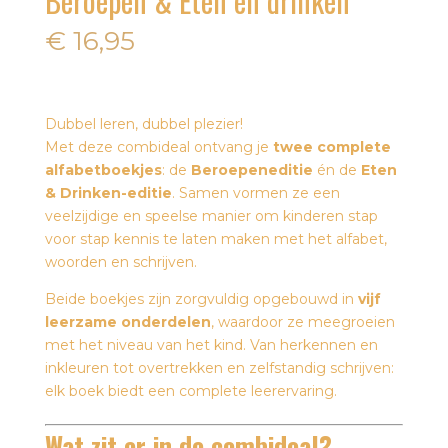
Beroepen & Eten en drinken
€
16,95
Dubbel leren, dubbel plezier!
Met deze combideal ontvang je
twee complete
alfabetboekjes
: de
Beroepeneditie
én de
Eten
& Drinken-editie
. Samen vormen ze een
veelzijdige en speelse manier om kinderen stap
voor stap kennis te laten maken met het alfabet,
woorden en schrijven.
Beide boekjes zijn zorgvuldig opgebouwd in
vijf
leerzame onderdelen
, waardoor ze meegroeien
met het niveau van het kind. Van herkennen en
inkleuren tot overtrekken en zelfstandig schrijven:
elk boek biedt een complete leerervaring.
Wat zit er in de combideal?