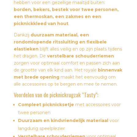
hebben voor een gezellige maaltijd buiten:
borden, bekers, bestek voor twee personen,
een thermoskan, een zakmes en een
picknickkleed van hout
.
Dankzij
duurzaam materiaal, een
rondomlopende ritssluiting en flexibele
elastieken
blijft alles veilig en op zijn plaats tijdens
het dragen. De
verstelbare schouderriemen
zorgen voor optimaal comfort en passen zich aan
de grootte van elk kind aan. Het royale
binnenvak
met brede opening
maakt het eenvoudig om
alle accessoires op te bergen en mee te nemen.
Voordelen van de picknickrugzak “Tasty”:
Compleet picknicksetje
met accessoires voor
twee personen
Duurzaam en kindvriendelijk materiaal
voor
langdurig speelplezier
Verstelbare schouderriemen
voor optimaal