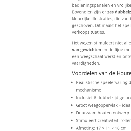
bedieningspanelen en vrolijke
Bovendien zijn er
zes dubbelz
kleurrijke illustraties, die v
geschoven. Dit maakt het spel
verkoopsituaties.
Het wegen stimuleert niet alle
van gewichten
en de fijne mo
een weegschaal werkt en ontwi
vaardigheden.
Voordelen van de Hout
Realistische speelervaring 
mechanisme
Inclusief 6 dubbelzijdige p
Groot weegoppervlak – ideaa
Duurzaam houten ontwerp ui
Stimuleert creativiteit, rol
Afmeting: 17 × 11 × 18 cm