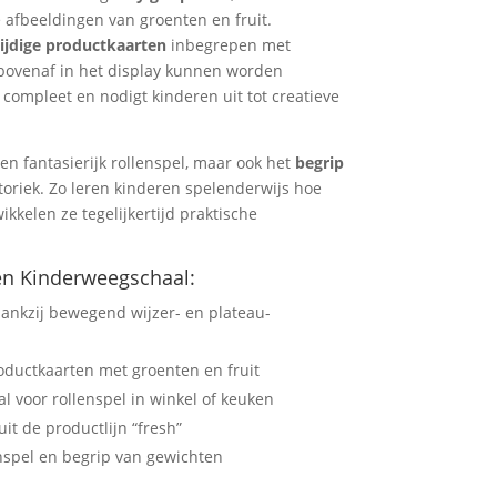
 afbeeldingen van groenten en fruit.
ijdige productkaarten
inbegrepen met
an bovenaf in het display kunnen worden
 compleet en nodigt kinderen uit tot creatieve
en fantasierijk rollenspel, maar ook het
begrip
toriek. Zo leren kinderen spelenderwijs hoe
kkelen ze tegelijkertijd praktische
en Kinderweegschaal:
dankzij bewegend wijzer- en plateau-
roductkaarten met groenten en fruit
l voor rollenspel in winkel of keuken
t de productlijn “fresh”
lenspel en begrip van gewichten