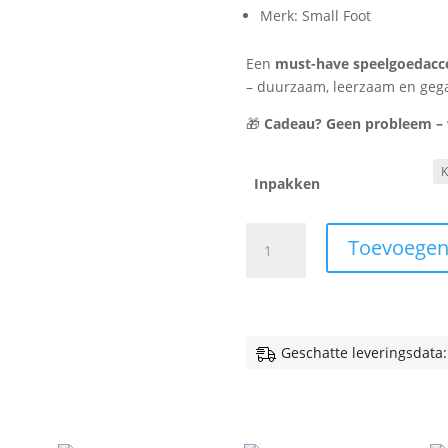
Merk: Small Foot
Een
must-have speelgoedacc
– duurzaam, leerzaam en gega
🎁
Cadeau? Geen probleem – wi
Inpakken
Houten
Toevoegen
Kinderweegschaal
-
Wit
aantal
Geschatte leveringsdata: