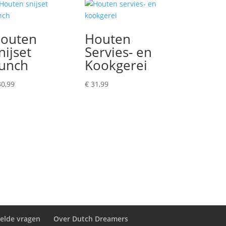
outen
Houten
nijset
Servies- en
unch
Kookgerei
0,99
€
31,99
telde vragen
Over Dutch Dreamers