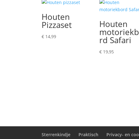
Houten
Houten
Pizzaset
motoriek
€
14,99
rd Safari
€
19,95
Sterrenkindje
Praktisch
Privacy- en coo