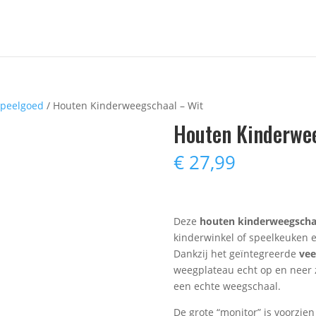
 speelgoed
/ Houten Kinderweegschaal – Wit
Houten Kinderwee
€
27,99
Deze
houten kinderweegscha
kinderwinkel of speelkeuken e
Dankzij het geïntegreerde
ve
weegplateau echt op en neer z
een echte weegschaal.
De grote “monitor” is voorzie