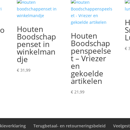
H
Houten
bo
S
Houten
Boodschap
L
Boodschap
penset in
penspeelse
€
3
winkelman
t – Vriezer
dje
en
€
31,99
gekoelde
artikelen
€
21,99
kieverklaring
Terugbetaal- en retourneringsbeleid
Veelges