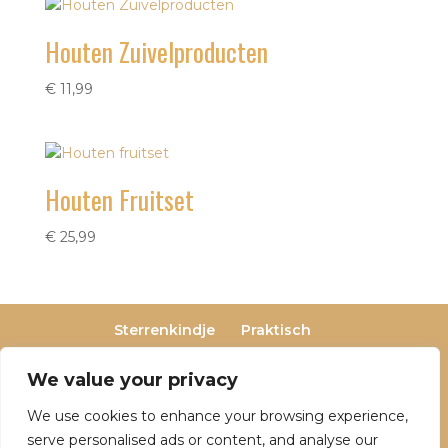
Houten Zuivelproducten
€
11,99
Houten Fruitset
€
25,99
Sterrenkindje
Praktisch
Privacy- en cookieverklaring
Terugbetaal- en retourneringsbeleid
We value your privacy
Veelgestelde vragen
We use cookies to enhance your browsing experience,
Over Dutch Dreamers
serve personalised ads or content, and analyse our