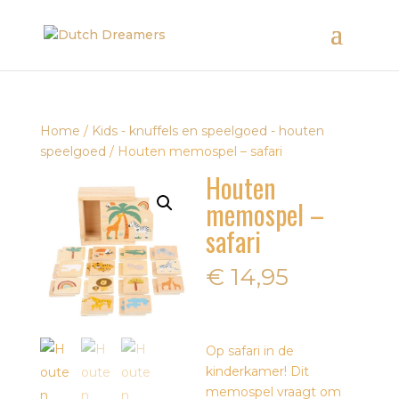
Home
/
Kids - knuffels en speelgoed - houten
speelgoed
/ Houten memospel – safari
Houten
memospel –
safari
€
14,95
Op safari in de
kinderkamer! Dit
memospel vraagt om