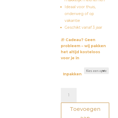
makkelijk meenemen
Ideaal voor thuis,
onderweg of op
vakantie
Geschikt vanaf 3 jaar
🎁
Cadeau? Geen
probleem – wij pakken
het altijd kosteloos
voor je in
Inpakken
Houten
memospel
-
Toevoegen
safari
aantal