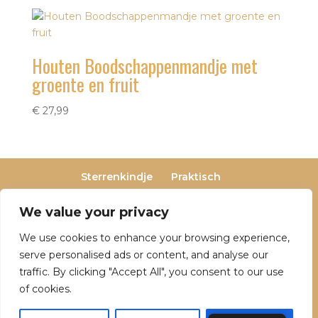
Houten Boodschappenmandje met
groente en fruit
€
27,99
Sterrenkindje
Praktisch
Privacy- en cookieverklaring
Terugbetaal- en retourneringsbeleid
We value your privacy
Veelgestelde vragen
We use cookies to enhance your browsing experience,
Over Dutch Dreamers
serve personalised ads or content, and analyse our
traffic. By clicking "Accept All", you consent to our use
of cookies.
© 2025 Dutch Dreamers. Alle rechten