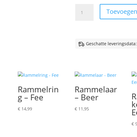
Grijper
Toevoegen
-
Flamingo
aantal
Geschatte leveringsdata:
Rammelrin
Rammelaar
R
g – Fee
– Beer
k
€
14,99
€
11,95
E
€
9