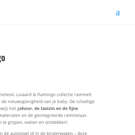
go
meleon, Luiaard & Flamingo collectie rammelt
t de nieuwsgierigheid van je baby. De schattige
wijs het g
ehoor, de tastzin en de fijne
 materialen en de geïntegreerde rammelaar.
m te grijpen, voelen en ontdekken!
in de autostoel of in de kinderwagen – deze