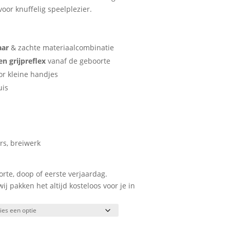
oor knuffelig speelplezier.
ar
& zachte materiaalcombinatie
en grijpreflex
vanaf de geboorte
or kleine handjes
uis
rs, breiwerk
rte, doop of eerste verjaardag.
 pakken het altijd kosteloos voor je in