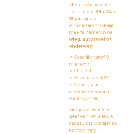
Met een handzaam
formaat van
29 x 24 x
12 cm
zijn de
rammelaars makkelijk
mee te nemen in de
wieg, autostoel of
onderweg
.
✔ Geschikt vanaf 0+
maanden
✔ CE-label
✔ Wasbaar op 30°C
✔ Verkrijgbaar in
meerdere kleuren en
dierenvormen
Kies jouw favoriet en
geef een lief vriendje
cadeau dat overal mee
naartoe mag!