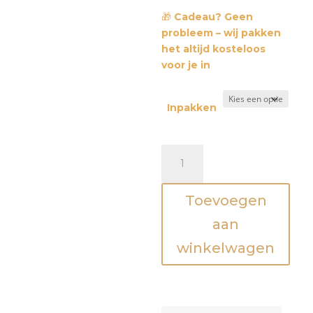
🎁
Cadeau? Geen
probleem – wij pakken
het altijd kosteloos
voor je in
Inpakken
Mini
rammelaar
-
Toevoegen
Otter
aantal
aan
winkelwagen