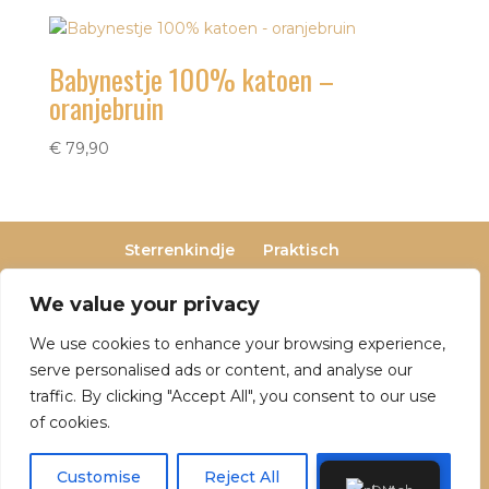
Babynestje 100% katoen –
oranjebruin
€
79,90
Sterrenkindje
Praktisch
Privacy- en cookieverklaring
Terugbetaal- en retourneringsbeleid
We value your privacy
Veelgestelde vragen
We use cookies to enhance your browsing experience,
Over Dutch Dreamers
serve personalised ads or content, and analyse our
traffic. By clicking "Accept All", you consent to our use
of cookies.
© 2025 Dutch Dreamers. Alle rechten
voorbehouden | KvK-nummer: 90797191 | Btw-
Customise
Reject All
Accept All