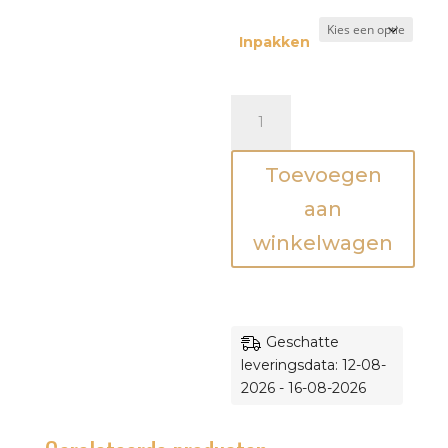
Inpakken
Bijtring
Bloem
met
Toevoegen
hout
-
aan
Olijfgroen
winkelwagen
aantal
Geschatte
leveringsdata: 12-08-
2026 - 16-08-2026