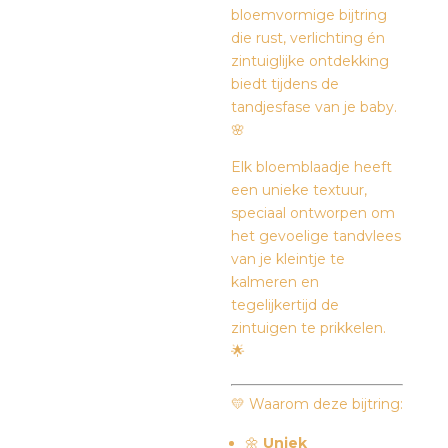
bloemvormige bijtring
die rust, verlichting én
zintuiglijke ontdekking
biedt tijdens de
tandjesfase van je baby.
🌸
Elk bloemblaadje heeft
een unieke textuur,
speciaal ontworpen om
het gevoelige tandvlees
van je kleintje te
kalmeren en
tegelijkertijd de
zintuigen te prikkelen.
🌟
💛 Waarom deze bijtring:
🌼
Uniek