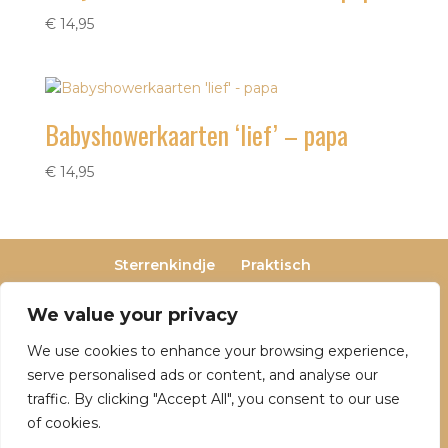
€
14,95
Babyshowerkaarten ‘lief’ – papa
€
14,95
Sterrenkindje
Praktisch
Privacy- en cookieverklaring
Terugbetaal- en retourneringsbeleid
We value your privacy
Veelgestelde vragen
We use cookies to enhance your browsing experience,
Over Dutch Dreamers
serve personalised ads or content, and analyse our
traffic. By clicking "Accept All", you consent to our use
of cookies.
© 2025 Dutch Dreamers. Alle rechten