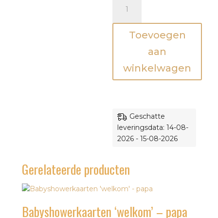
Babyshowerkaarten
'stoer'
-
Toevoegen
papa
aantal
aan
winkelwagen
Geschatte
leveringsdata: 14-08-
2026 - 15-08-2026
Gerelateerde producten
Babyshowerkaarten ‘welkom’ – papa