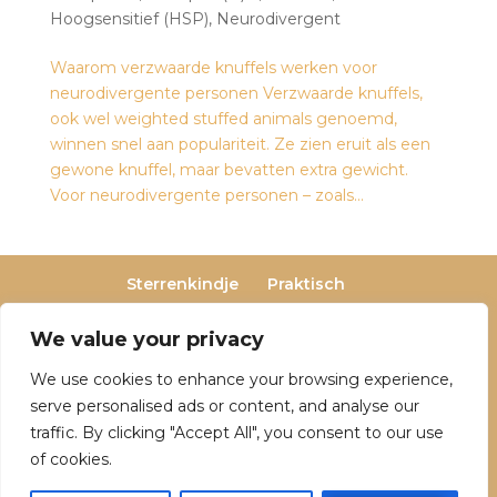
Hoogsensitief (HSP)
,
Neurodivergent
Waarom verzwaarde knuffels werken voor
neurodivergente personen Verzwaarde knuffels,
ook wel weighted stuffed animals genoemd,
winnen snel aan populariteit. Ze zien eruit als een
gewone knuffel, maar bevatten extra gewicht.
Voor neurodivergente personen – zoals...
Sterrenkindje
Praktisch
Privacy- en cookieverklaring
Terugbetaal- en retourneringsbeleid
We value your privacy
Veelgestelde vragen
We use cookies to enhance your browsing experience,
Over Dutch Dreamers
serve personalised ads or content, and analyse our
traffic. By clicking "Accept All", you consent to our use
of cookies.
© 2025 Dutch Dreamers. Alle rechten