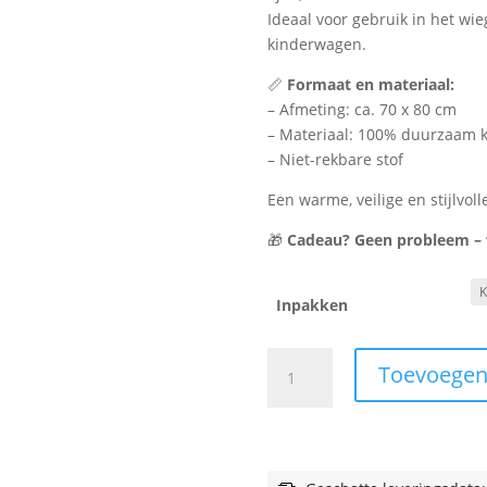
Ideaal voor gebruik in het wi
kinderwagen.
📏
Formaat en materiaal:
– Afmeting: ca. 70 x 80 cm
– Materiaal: 100% duurzaam 
– Niet-rekbare stof
Een warme, veilige en stijlvoll
🎁
Cadeau? Geen probleem – wi
Inpakken
Wiegdeken
Toevoegen
rib
-
olijfgroen
aantal