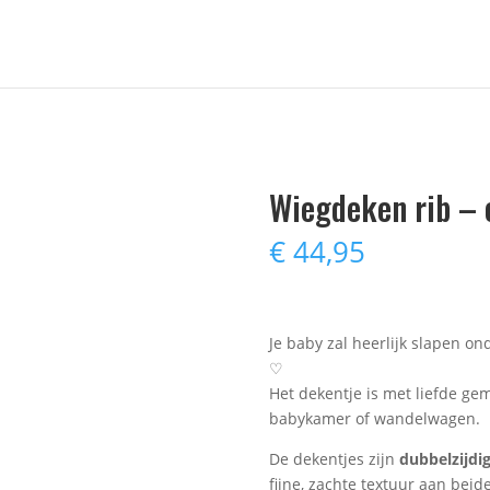
Wiegdeken rib – 
€
44,95
Je baby zal heerlijk slapen on
♡
Het dekentje is met liefde gem
babykamer of wandelwagen.
De dekentjes zijn
dubbelzijdi
fijne, zachte textuur aan beide