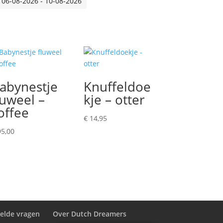
 06-08-2026 - 10-08-2026
abynestje
Knuffeldoe
luweel –
kje – otter
offee
€
14,95
5,00
telde vragen
Over Dutch Dreamers