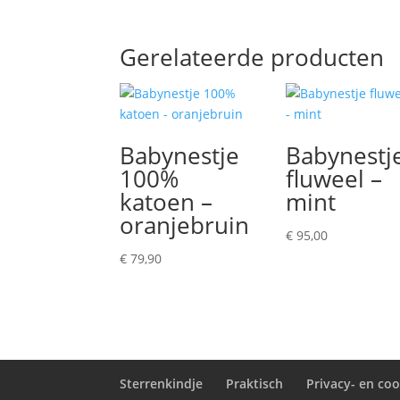
Gerelateerde producten
Babynestje
Babynestj
100%
fluweel –
katoen –
mint
oranjebruin
€
95,00
€
79,90
Sterrenkindje
Praktisch
Privacy- en coo