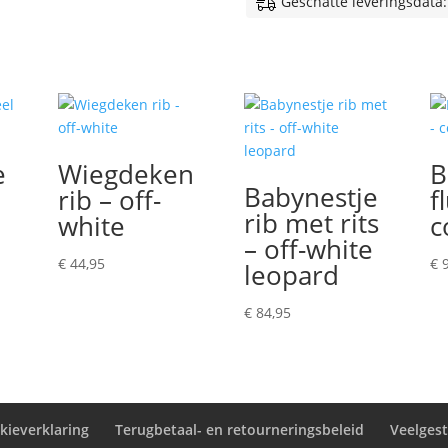
Geschatte leveringsdata:
e
Wiegdeken
B
Babynestje
rib – off-
f
rib met rits
white
c
– off-white
€
44,95
€
9
leopard
€
84,95
kieverklaring
Terugbetaal- en retourneringsbeleid
Veelges