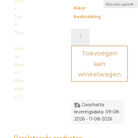
Kleur
bedrukking
Tegeltje
-
Super
Toevoegen
Opa
-
aan
diverse
winkelwagen
kleuren
aantal
Geschatte
leveringsdata: 09-08-
2026 - 11-08-2026