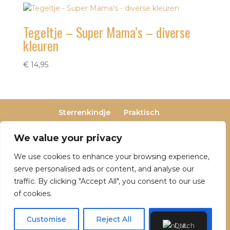
Tegeltje – Super Mama’s – diverse
kleuren
€
14,95
Sterrenkindje
Praktisch
Privacy- en cookieverklaring
Terugbetaal- en retourneringsbeleid
We value your privacy
Veelgestelde vragen
We use cookies to enhance your browsing experience,
Over Dutch Dreamers
serve personalised ads or content, and analyse our
traffic. By clicking "Accept All", you consent to our use
of cookies.
© 2025 Dutch Dreamers. Alle rechten
voorbehouden | KvK-nummer: 90797191 | Btw-
Customise
Reject All
Accept All
Dutch
nummer: NL004842323B05